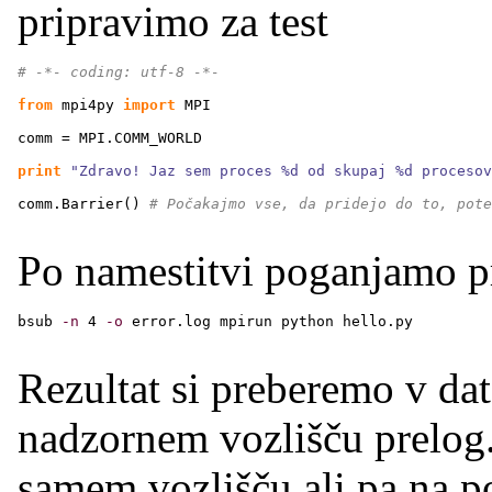
pripravimo za test
# -*- coding: utf-8 -*-
from
 mpi4py 
import
 MPI
comm = MPI.
COMM_WORLD
print
"Zdravo! Jaz sem proces %d od skupaj %d procesov
comm.
Barrier
(
)
# Počakajmo vse, da pridejo do to, pote
Po namestitvi poganjamo 
bsub 
-n
4
-o
 error.log mpirun python hello.py
Rezultat si preberemo v dat
nadzornem vozlišču prelog.
samem vozlišču ali pa na po