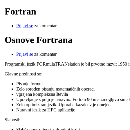
Fortran
Prijavi se
za komentar
Osnove Fortrana
Prijavi se
za komentar
Programski jezik FORmulaTRANslation je bil prvotno razvit 1950 in
Glavne prednosti so:
Pisanje formul
Zelo soroden pisanju matematičnih operaci
vgrajena kompleksna števila
Upravljanje s polji je naravno. Fortran 90 ima zmogljivo sinta
Zelo optimiziran jezik. Uporaba kazalcev je omejena.
Naravni jezik za HPC aplikacije
Slabosti:
Slabša povezljivost z drugimi jeziji