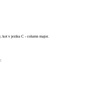
e, kot v jeziku C - column major.
: