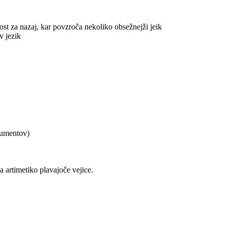
ost za nazaj, kar povzroča nekoliko obsežnejži jeik
 jezik
gumentov)
a artimetiko plavajoče vejice.