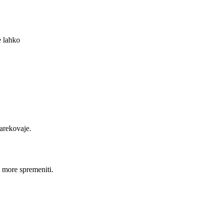
e lahko
arekovaje.
e more spremeniti.