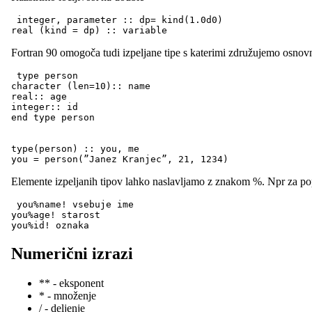
 integer, parameter :: dp= kind(1.0d0)

Fortran 90 omogoča tudi izpeljane tipe s katerimi združujemo osnovn
 type person

character (len=10):: name

real:: age

integer:: id

end type person

type(person) :: you, me

Elemente izpeljanih tipov lahko naslavljamo z znakom %. Npr za popr
 you%name! vsebuje ime

you%age! starost

you%id! oznaka
Numerični izrazi
** - eksponent
* - množenje
/ - deljenje