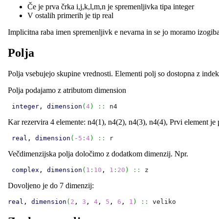
Če je prva črka i,j,k,l,m,n je spremenljivka tipa integer
V ostalih primerih je tip real
Implicitna raba imen spremenljivk e nevarna in se jo moramo izogiba
Polja
Polja vsebujejo skupine vrednosti. Elementi polj so dostopna z indek
Polja podajamo z atributom dimension
integer
, 
dimension
(
4
)
::
n4
Kar rezervira 4 elemente: n4(1), n4(2), n4(3), n4(4), Prvi element j
real
, 
dimension
(
-
5
:
4
)
::
r
Večdimenzijska polja določimo z dodatkom dimenzij. Npr.
complex
, 
dimension
(
1
:
10
, 
1
:
20
)
::
z
Dovoljeno je do 7 dimenzij:
real
, 
dimension
(
2
, 
3
, 
4
, 
5
, 
6
, 
1
)
::
veliko