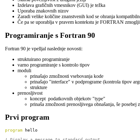
Izdelava grafičnih vmesnikov (GUI) je težka
Uporaba znakovnih nizov
Zaradi velike količine znanstvenih kod se ohranja kompatibiln
Če pa se uporablja v pravem kontekstu je FORTRAN zmogljiv
Programiranje s Fortran 90
Fortran 90 je vpelljal naslednje novosti:
struktuirano programiranje
varno programiranje s kontrolo tipov
moduli
prinašajo zmožnosti vsebovanja kode
prinašajo "interface" v podprograme (kontrola tipov ar
strukture
prenosljivost
koncept podatkovnih objekotv "type"
prinaša zmožnosti prenosljivega obnašanja, še posebej z
Prvi program
program
 hello
! Display a message to standard output