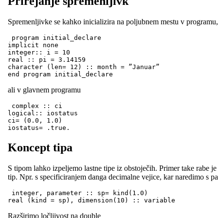
Prirejanje spremenljivk
Spremenljivke se kahko inicializira na poljubnem mestu v programu,
 program initial_declare

implicit none

integer:: i = 10

real :: pi = 3.14159

character (len= 12) :: month = ”Januar”

ali v glavnem programu
 complex :: ci

logical:: iostatus

ci= (0.0, 1.0)

Koncept tipa
S tipom lahko izpeljemo lastne tipe iz obstoječih. Primer take rabe 
tip. Npr. s specificiranjem danga decimalne vejice, kar naredimo s 
 integer, parameter :: sp= kind(1.0)

Razširimo ločljivost na double