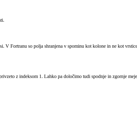
ti.
si. V Fortranu so polja shranjena v spominu kot kolone in ne kot vrstic
e privzeto z indeksom 1. Lahko pa določimo tudi spodnje in zgornje meje