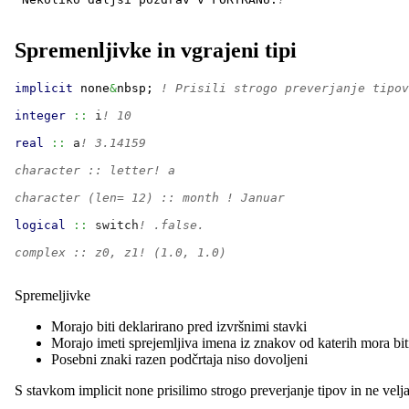
Spremenljivke in vgrajeni tipi
implicit
 none
&
nbsp; 
! Prisili strogo preverjanje tipov
integer
::
i
! 10
real
::
a
! 3.14159
character :: letter! a
character (len= 12) :: month ! Januar
logical
::
switch
! .false.
complex :: z0, z1! (1.0, 1.0)
Spremeljivke
Morajo biti deklarirano pred izvršnimi stavki
Morajo imeti sprejemljiva imena iz znakov od katerih mora biti
Posebni znaki razen podčrtaja niso dovoljeni
S stavkom implicit none prisilimo strogo preverjanje tipov in ne veljajo