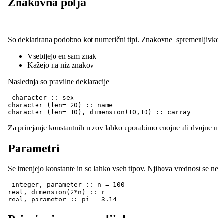
Znakovna polja
So deklarirana podobno kot numerični tipi. Znakovne spremenljivk
Vsebijejo en sam znak
Kažejo na niz znakov
Naslednja so pravilne deklaracije
 character :: sex

character (len= 20) :: name

Za prirejanje konstantnih nizov lahko uporabimo enojne ali dvojne n
Parametri
Se imenjejo konstante in so lahko vseh tipov. Njihova vrednost se n
 integer, parameter :: n = 100

real, dimension(2*n) :: r
