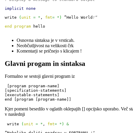
implicit
none
write 
(
unit
=
*
, 
fmt
=
*
)
 ”Hello World
!”
end
program
 hello
Osnovna sintaksa je v vrsticah.
Neobčutljivost na velikosti črk
Komentarji se pričnejo s klicajem !
Glavni progam in sintaksa
Formalno se sestoji glavni program iz
 [program program-name]

[specification-statements]

[executable-statements]

end [program [program-name]]
Kjer pomeni besedilo v oglatih oklepajih [] opcijsko uporabo. Več st
v naslednji
 write 
(
unit
=
*
, 
fmt
=
*
)
&
”Nekoliko daljši pozdrav v FORTRANU.
!”