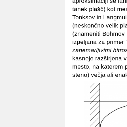
aproksimaciji se la
tanek plašč) kot mes
Tonksov in Langmuir
(neskončno velik pla
(znameniti Bohmov m
izpeljana za primer `
zanemarljivimi hitro
kasneje razširjena v 
mesto, na katerem p
steno) večja ali enak