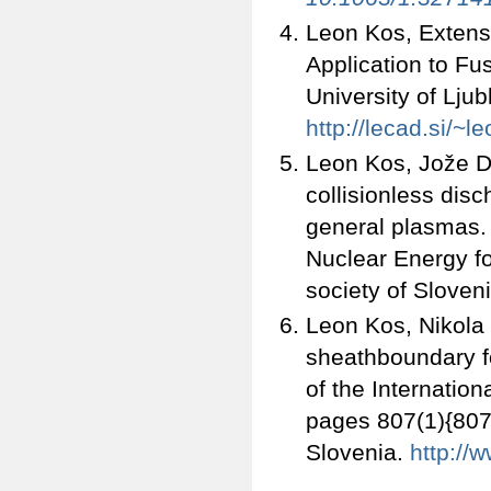
Leon Kos, Extensi
Application to F
University of Ljub
http://lecad.si/
Leon Kos, Jože Du
collisionless dis
general plasmas. 
Nuclear Energy f
society of Sloven
Leon Kos, Nikola 
sheathboundary f
of the Internatio
pages 807(1){807(
Slovenia.
http://