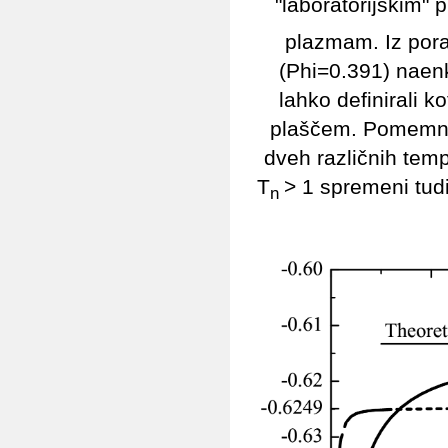
"laboratorijskim" 
plazmam. Iz pora
(Phi=0.391) naenk
lahko definirali k
plaščem. Pomemno j
dveh različnih temp
T
> 1 spremeni tudi
n