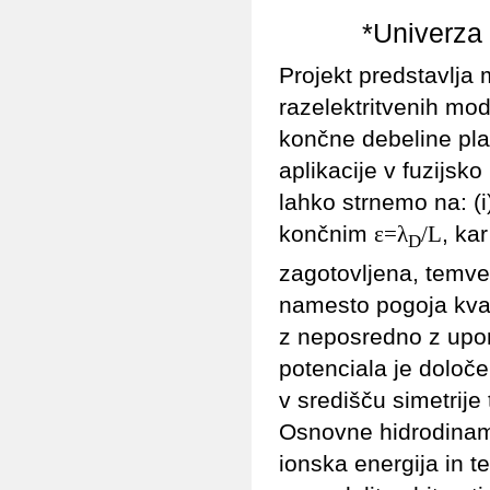
*Univerza
Projekt predstavlja 
razelektritvenih mo
končne debeline pl
aplikacije v fuzijsk
lahko strnemo na: (i
končnim
, ka
ε=λ
/L
D
zagotovljena, temv
namesto pogoja kvazi
z neposredno z upor
potenciala je določ
v središču simetrije
Osnovne hidrodinamsk
ionska energija in t