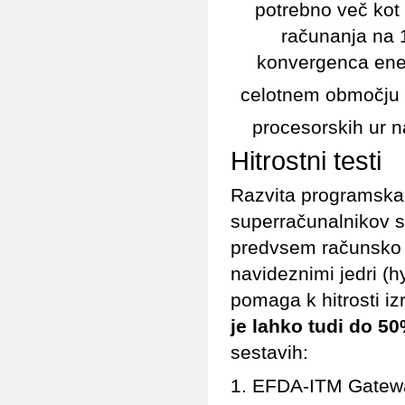
potrebno več kot 
računanja na 
konvergenca ene 
celotnem območju
procesorskih ur 
Hitrostni testi
Razvita programska 
superračunalnikov sl
predvsem računsko i
navideznimi jedri (h
pomaga k hitrosti i
je lahko tudi do 5
sestavih:
EFDA-ITM Gatewa