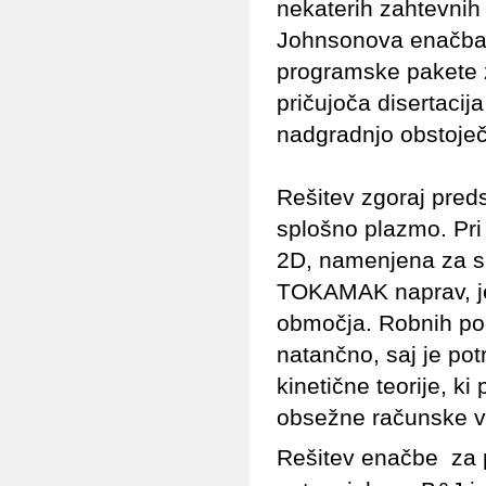
nekaterih zahtevnih 
Johnsonova enačba za
programske pakete z
pričujoča disertacij
nadgradnjo obstoječi
Rešitev zgoraj pred
splošno plazmo. Pri
2D, namenjena za s
TOKAMAK naprav, je
območja. Robnih pogo
natančno, saj je potr
kinetične teorije, k
obsežne računske vi
Rešitev enačbe za 