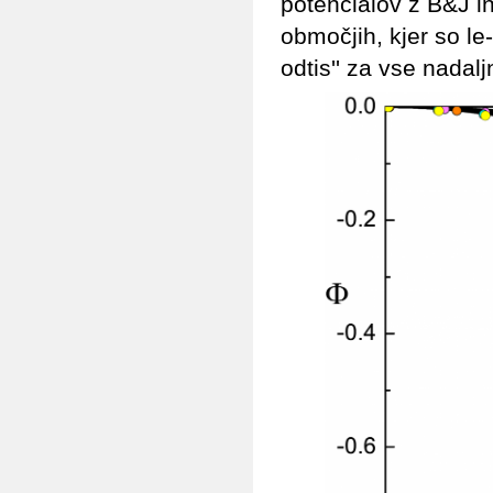
potencialov z B&J 
območjih, kjer so le-
odtis'' za vse nadal