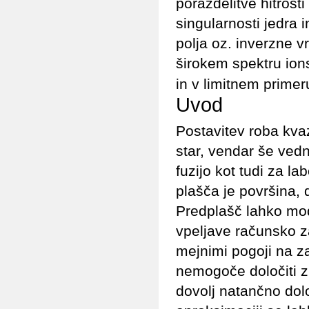
porazdelitve hitrosti
singularnosti jedra i
polja oz. inverzne v
širokem spektru io
in v limitnem prime
Uvod
Postavitev roba kvaz
star, vendar še ve
fuzijo kot tudi za l
plašča je površina,
Predplašč lahko mod
vpeljave računsko z
mejnimi pogoji na z
nemogoče določiti z
dovolj natančno določ