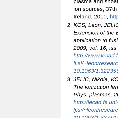
plasma and sheat
ion sources, 37t
Ireland, 2010,
htt
KOS, Leon, JELIĆ
Extension of the
application to fu
2009, vol. 16, iss
http://www.lecad.f
lj.si/~leon/res
10.1063/1.32235
JELIĆ, Nikola, 
The ionization le
Phys. plasmas
, 2
http://lecad.fs.uni
lj.si/~leon/res
10.1063/1.32714