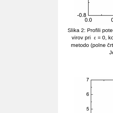
Slika 2: Profili p
virov pri
= 0, ko
ε
metodo (polne črt
J