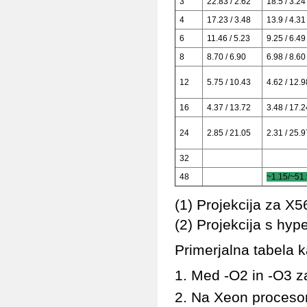
3
22.83 / 2.62
18.5 / 3.24
4
17.23 / 3.48
13.9 / 4.31
6
11.46 / 5.23
9.25 / 6.49
8
8.70 / 6.90
6.98 / 8.60
12
5.75 / 10.43
4.62 / 12.9
16
4.37 / 13.72
3.48 / 17.2
24
2.85 / 21.05
2.31 / 25.9
32
48
~
1.15/~51
(1) Projekcija za X5
(2) Projekcija s hy
Primerjalna tabela
Med -O2 in -O3 za
Na Xeon procesorj