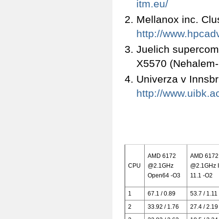
itm.eu/
Mellanox inc. Cl
http://www.hpcad
Juelich supercomp
X5570 (Nehalem-
Univerza v Innsb
http://www.uibk.a
AMD 6172
AMD 6172
CPU
@2.1GHz
@2.1GHz 
Open64 -O3
11.1 -O2
1
67.1 / 0.89
53.7 / 1.11
2
33.92 / 1.76
27.4 / 2.19