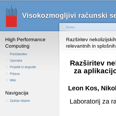
Main menu
Sk
ma
Visokozmogljivi računski 
co
Domov
High Performance
Nahajate se tukaj
Razširitev nekolizijski
Computing
relevantnih in splošni
Predstavitev
Uporaba
Razširitev ne
Projekti in dogodki
za aplikacij
Prijava
Wiki
Leon Kos, Nikol
Navigacija
Laboratorij za 
Zadnje objave