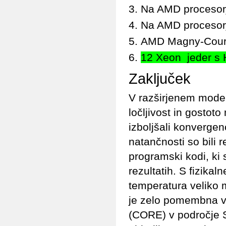
Na AMD procesorj
Na AMD procesorj
AMD Magny-Cour je
12 Xeon jeder s H
Zaključek
V razširjenem modelu
ločljivost in gostoto
izboljšali konvergen
natančnosti so bili r
programski kodi, ki
rezultatih. S fizika
temperatura veliko 
je zelo pomembna v f
(CORE) v področje SO