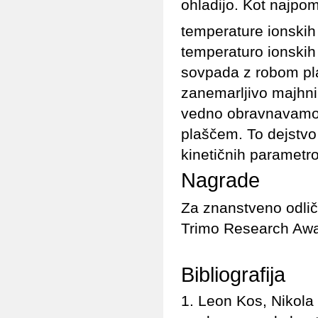
ohladijo. Kot najp
temperature ionskih
temperaturo ionskih
sovpada z robom pla
zanemarljivo majhnim
vedno obravnavamo 
plaščem. To dejstvo
kinetičnih parametr
Nagrade
Za znanstveno odlič
Trimo Research Awa
Bibliografija
Leon Kos, Nikola