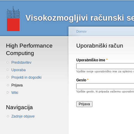
Main menu
Sk
ma
Visokozmogljivi računski 
co
Domov
High Performance
Nahajate se tukaj
Uporabniški račun
Primarni zavihki
Computing
Uporabniško ime
*
Predstavitev
Uporaba
Vpišite svoje uporabniško ime za spletno
Projekti in dogodki
Geslo
*
Prijava
Vpišite geslo, ki pripada vašemu uporab
Wiki
Navigacija
Zadnje objave