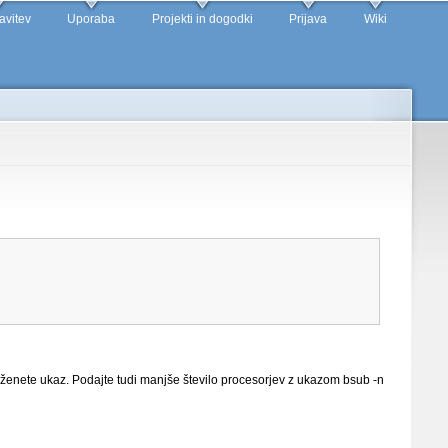
avitev
Uporaba
Projekti in dogodki
Prijava
Wiki
poženete ukaz. Podajte tudi manjše število procesorjev z ukazom bsub -n