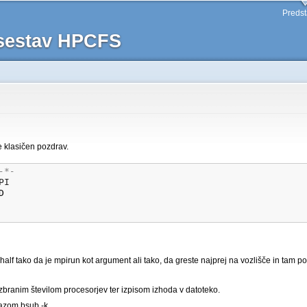
Skip to
Predst
main
 sestav HPCFS
content
e klasičen pozdrav.
-*-
PI
D
alf tako da je mpirun kot argument ali tako, da greste najprej na vozlišče in tam 
zbranim številom procesorjev ter izpisom izhoda v datoteko.
kazom bsub -k