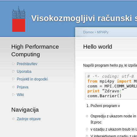
Main menu
Visokozmogljivi računski
Domov
›
MPI4Py
High Performance
Nahajate se tukaj
Hello world
Computing
Predstavitev
Napiši program hello.py, ki izpiš
Uporaba
# -*- coding: utf-8 
Projekti in dogodki
from
 mpi4py 
import
 M
comm = MPI.
COMM_WORL
Prijava
print
 “Zdravo
!
”
Wiki
comm.
Barrier
(
)
Poženi program v
Navigacija
Ospredju z ukazom node in h
Zadnje objave
št.proc
v ozadju z ukazom bsub in i
V interaktivnem ozadju z u