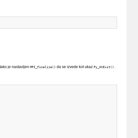
 tako je nastavljen
da se izvede kot ukaz
MPI_Finalize()
Py_AtExit().