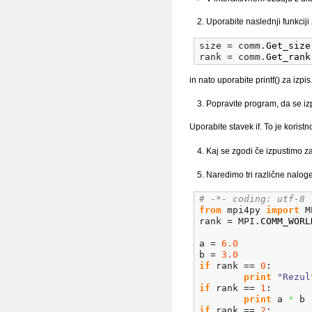
Uporabite naslednji funkciji
size = comm.
Get_size
rank = comm.
Get_rank
in nato uporabite printf() za izpis
Popravite program, da se iz
Uporabite stavek if. To je korist
Kaj se zgodi če izpustimo z
Naredimo tri različne naloge
# -*- coding: utf-8 
from
 mpi4py 
import
 M
rank = MPI.
COMM_WORL
a = 
6.0
b = 
3.0
if
 rank == 
0
:
print
"Rezul
if
 rank == 
1
:
print
 a 
*
 b
if
 rank == 
2
: