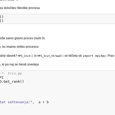
 za določitev številke procesa
(
)
(
)
.
piše samo glavni proces (rank 0)
no, ko imamo veliko procesov.
adnji stavek?
in
se kličeta ob
import mpi4py
. Prav
MPI_Init()
MPI_Init_thread()
, ki pa naj se hkrati izvedejo
-*- tris.py
PI
D
.
Get_rank
(
)
tat seštevanja:"
,  a + b