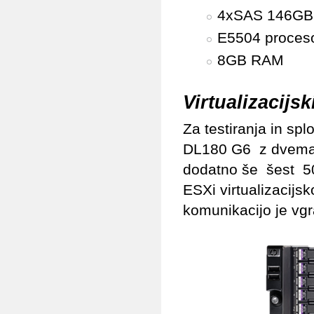
4xSAS 146GB 
E5504 proces
8GB RAM
Virtualizacijsk
Za testiranja in sp
DL180 G6 z dvema I
dodatno še šest 50
ESXi virtualizacijsk
komunikacijo je vgr