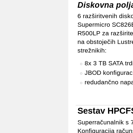
Diskovna polj
6 razširitvenih disk
Supermicro SC826
R500LP za razširite
na obstoječih Lustr
strežnikih:
8x 3 TB SATA trd
JBOD konfigurac
redudančno napa
Sestav HPCF
Superračunalnik s 
Konfiguracija račun