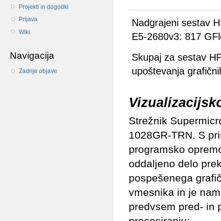
Projekti in dogodki
Prijava
Nadgrajeni sestav 
Wiki
E5-2680v3: 817 GFl
Navigacija
Skupaj za sestav H
upoštevanja grafičn
Zadnje objave
Vizualizacijsk
Strežnik Supermicr
1028GR-TRN. S pr
programsko oprem
oddaljeno delo prek
pospešenega grafi
vmesnika in je na
predvsem pred- in 
procesiranju: