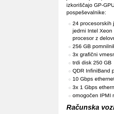
izkoriščajo GP-GP
pospeševalnike:
24 procesorskih 
jedrni Intel Xeo
procesor z delo
256 GB pomnilni
3x grafični vmes
trdi disk 250 GB
QDR InfiniBand 
10 Gbps etherne
3x 1 Gbps ether
omogočen IPMI n
Računska vozl