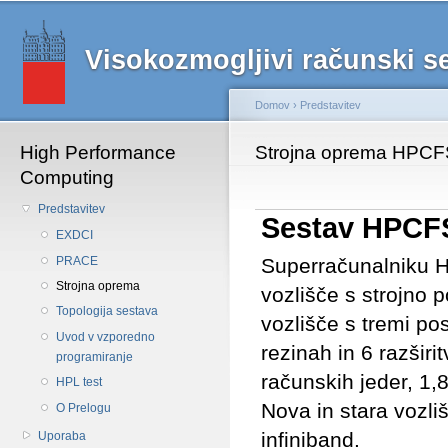
Main menu
Sk
ma
Visokozmogljivi računski 
co
Domov
›
Predstavitev
High Performance
Nahajate se tukaj
Strojna oprema HPCF
Computing
Predstavitev
Sestav HPCF
EXDCI
PRACE
Superračunalniku H
Strojna oprema
vozlišče s strojno
Topologija sestava
vozlišče s tremi po
Uvod v vzporedno
rezinah in 6 razšir
programiranje
računskih jeder, 1
HPL test
Nova in stara vozl
O Prelogu
infiniband.
Uporaba