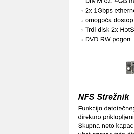
DIMM oz. 4GB n
2x 1Gbps ethern
omogoča dostop 
Trdi disk 2x Ho
DVD RW pogon
NFS Strežnik
Funkcijo datotečne
direktno prikloplj
Skupna neto kapaci