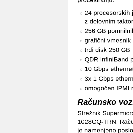
24 procesorskih 
z delovnim takt
256 GB pomnilni
grafični vmesni
trdi disk 250 GB
QDR InfiniBand 
10 Gbps etherne
3x 1 Gbps ether
omogočen IPMI n
Računsko vozl
Strežnik Supermicr
1028GQ-TRN. Raču
je namenjeno poslo