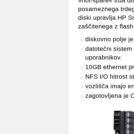
»hot-spare« trda d
posameznega trdega 
diski upravlja HP 
zaščitenega z flas
diskovno polje j
datotečni siste
uporabnikov.
10GB ethernet pr
NFS I/O hitrost 
vozlišča imajo en
zagotovljena je 