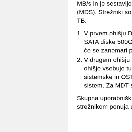
MB/s in je sestavlj
(MDS). Strežniki so
TB.
V prvem ohišju D
SATA diske 500G
če se zanemari p
V drugem ohišju 
ohišje vsebuje t
sistemske in OS
sistem. Za MDT 
Skupna uporabniško
strežnikom ponuja