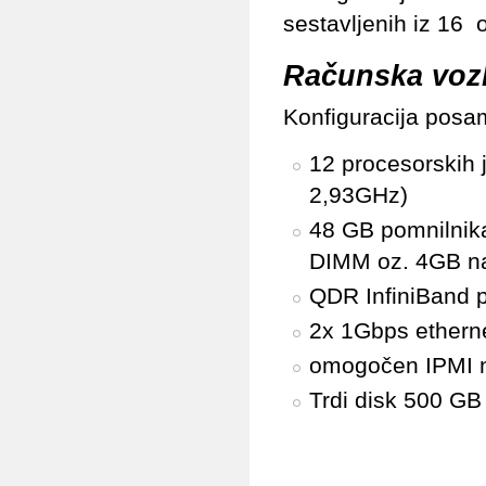
sestavljenih iz 16 
Računska vozl
Konfiguracija posa
12 procesorskih 
2,93GHz)
48 GB pomnilnik
DIMM oz. 4GB n
QDR InfiniBand 
2x 1Gbps ethern
omogočen IPMI n
Trdi disk 500 GB