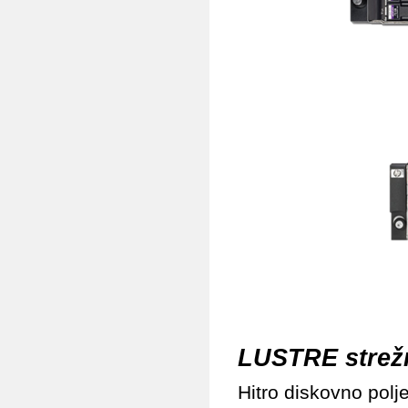
LUSTRE strež
Hitro diskovno polj