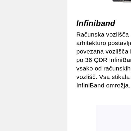
Infiniband
Računska vozlišča 
arhitekturo postavlj
povezana vozlišča i
po 36 QDR InfiniBa
vsako od računskih 
vozlišč. Vsa stikal
InfiniBand omrežja