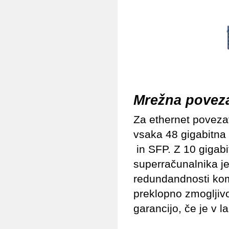
Mrežna povez
Za ethernet povezav
vsaka 48 gigabitna 
in SFP. Z 10 gigabi
superračunalnika j
redundandnosti komu
preklopno zmogljivo
garancijo, če je v l