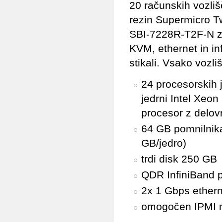
20 računskih vozlišč
rezin Supermicro T
SBI-7228R-T2F-N z
KVM, ethernet in in
stikali. Vsako vozli
24 procesorskih 
jedrni Intel Xeo
procesor z delo
64 GB pomnilnik
GB/jedro)
trdi disk 250 GB
QDR InfiniBand 
2x 1 Gbps ether
omogočen IPMI n