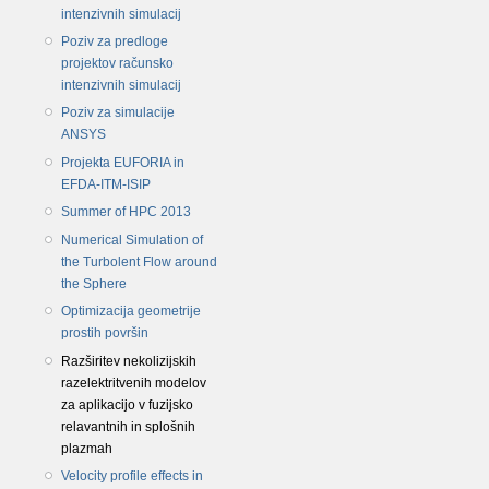
intenzivnih simulacij
Poziv za predloge
projektov računsko
intenzivnih simulacij
Poziv za simulacije
ANSYS
Projekta EUFORIA in
EFDA-ITM-ISIP
Summer of HPC 2013
Numerical Simulation of
the Turbolent Flow around
the Sphere
Optimizacija geometrije
prostih površin
Razširitev nekolizijskih
razelektritvenih modelov
za aplikacijo v fuzijsko
relavantnih in splošnih
plazmah
Velocity profile effects in