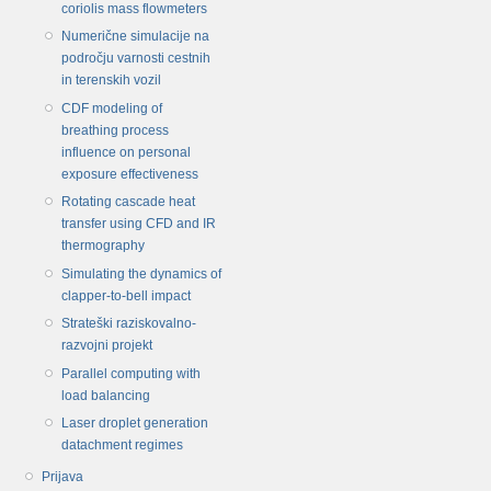
coriolis mass flowmeters
Numerične simulacije na
področju varnosti cestnih
in terenskih vozil
CDF modeling of
breathing process
influence on personal
exposure effectiveness
Rotating cascade heat
transfer using CFD and IR
thermography
Simulating the dynamics of
clapper-to-bell impact
Strateški raziskovalno-
razvojni projekt
Parallel computing with
load balancing
Laser droplet generation
datachment regimes
Prijava