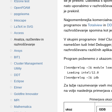
se je prekinil. Datoteka s spomi
IOzone test
nato uporabimo v razhroščeval
OpenFOAM
je prekinil.
ppgplasma
Najpomembnejša komercialna 
Inkscape
programov sta
Totalview
in
DD
LaTeX in SVG
razhroščevanje spomina kot je 
Access
V skupini programov
Intel Cl
Analiza, razčlenitev in
nameščen tudi Intel Debugger,
razhroščevanje
razhroščevanu različnih aplikac
Ansys
BIT1
Program poženemo z ukazom
Cluster Management
[leon@prelog ~]$ module load
Utility
  Loading intel/12.0

DDT
Eclipse
Za lažje razumevanje vseh mo
Elmer
na voljo naslednja primerjava
Goldfire Innovator
Primerjava ukaz
MPI
Mathematica
ukaz
GDB