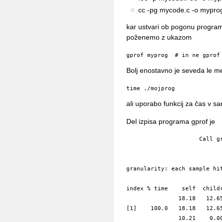
cc -pg mycode.c -o myprog
kar ustvari ob pogonu programa
poženemo z ukazom
gprof myprog  # in ne gprof
Bolj enostavno je seveda le 
ali uporabo funkcij za čas v 
Del izpisa programa gprof je
                     Call gr
granularity: each sample hi
index % time    self  childr
               18.18   12.65
[1]    100.0   18.18   12.65
               10.21    0.00