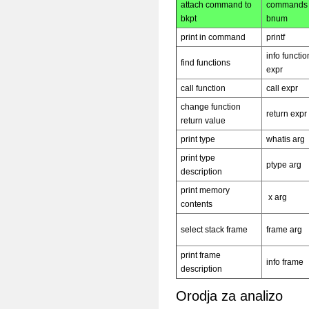
attach command to
commands
bkpt
bnum
print in command
printf
info functio
find functions
expr
call function
call expr
change function
return expr
return value
print type
whatis arg
print type
ptype arg
description
print memory
x arg
contents
select stack frame
frame arg
print frame
info frame
description
Orodja za analizo