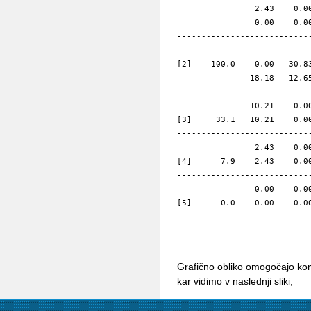
                2.43    0.00
                0.00    0.00
----------------------------
                            
[2]    100.0    0.00   30.83
               18.18   12.65
----------------------------
               10.21    0.00
[3]     33.1   10.21    0.00
----------------------------
                2.43    0.00
[4]      7.9    2.43    0.00
----------------------------
                0.00    0.00
[5]      0.0    0.00    0.00
----------------------------
Grafično obliko omogočajo komer
kar vidimo v naslednji sliki,