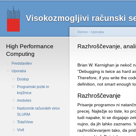
Main menu
Sk
ma
Visokozmogljivi računski 
co
Domov
›
Uporaba
High Performance
Nahajate se tukaj
Razhroščevanje, anali
Computing
Predstavitev
Brian W. Kernighan je nekoč n
“Debugging is twice as hard as 
Uporaba
Therefore, if you write the cod
Dostop
definition, not smart enough to
Programski jeziki in
knjižnice
Razhroščevanje
modules
Prisanje programov ni natančn
Nadzornik računskih virov
precej. Najtežje so tiste, ko 
SLURM
tudi napake, ki se dogajajo ze
TotalView
nujno, da jih lahko zaznamo. 
razhroščevanjem tako, da pri
VisIt