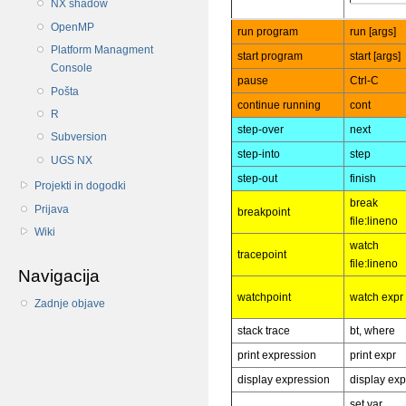
NX shadow
OpenMP
run program
run [args]
Platform Managment
start program
start [args]
Console
pause
Ctrl-C
Pošta
continue running
cont
R
step-over
next
Subversion
step-into
step
UGS NX
step-out
finish
Projekti in dogodki
break
Prijava
breakpoint
file:lineno
Wiki
watch
tracepoint
file:lineno
Navigacija
watchpoint
watch expr
Zadnje objave
stack trace
bt, where
print expression
print expr
display expression
display exp
set var