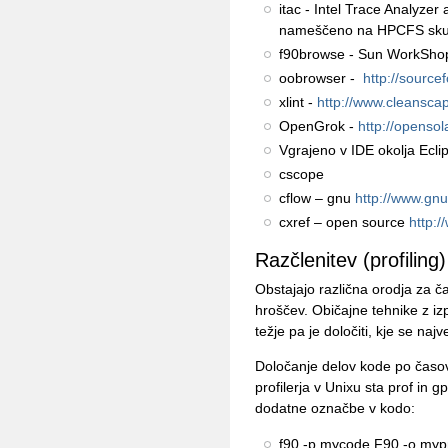
itac - Intel Trace Analyzer 
nameščeno na HPCFS skupaj
f90browse - Sun WorkShop
oobrowser -
http://source
xlint -
http://www.cleanscap
OpenGrok -
http://opensol
Vgrajeno v IDE okolja Ecli
cscope
cflow – gnu
http://www.gnu
cxref – open source
http:
Razčlenitev (profiling)
Obstajajo različna orodja za č
hroščev. Običajne tehnike z i
težje pa je določiti, kje se na
Določanje delov kode po časovn
profilerja v Unixu sta prof in g
dodatne označbe v kodo:
f90 -p mycode.F90 -o myp