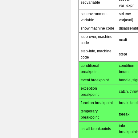
set variable
var=expr
set environment
set env
variable
var[=val]
show machine code
disassemb
step-over, machine
nexti
code
step-into, machine
stepi
code
conditional
condition
breakpoint
bnum
event breakpoint
handle, sig
exception
catch, thro
breakpoint
function breakpoint
break funct
temporary
tbreak
breakpoint
info
list all breakpoints
breakpoint